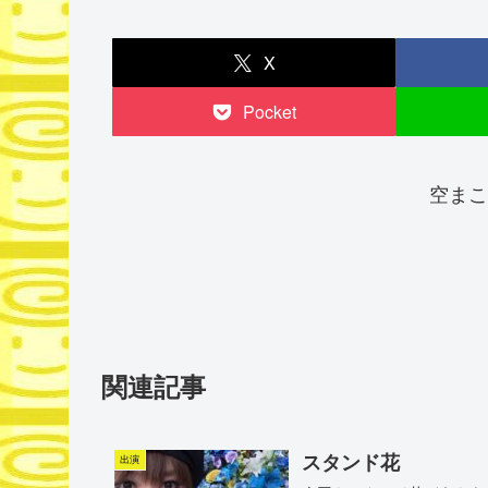
X
Pocket
空まこ
関連記事
スタンド花
出演