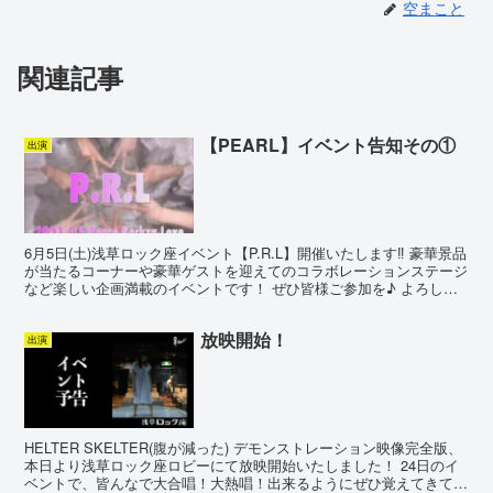
空まこと
関連記事
【PEARL】イベント告知その①
出演
6月5日(土)浅草ロック座イベント【P.R.L】開催いたします‼︎ 豪華景品
が当たるコーナーや豪華ゲストを迎えてのコラボレーションステージ
など楽しい企画満載のイベントです！ ぜひ皆様ご参加を♪ よろしく
お願いします😃❗️
放映開始！
出演
HELTER SKELTER(腹が減った) デモンストレーション映像完全版、
本日より浅草ロック座ロビーにて放映開始いたしました！ 24日のイ
ベントで、皆んなで大合唱！大熱唱！出来るようにぜひ覚えてきてく