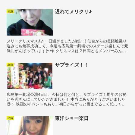
ださい！ 今こそ！民衆の怒りを爆発させ...
遅れてメリクリ♪
出演
メリークリスマス♪♪ 一日過ぎましたが(笑；) 仙台からの長距離乗り
込みにも無事成功して、今週も広島第一劇場でのステージ楽しんで元
気にがんばっています(^-^)/ クリスマスは２日間ともメンバーみんな
と一緒に楽しく過ごしましたo(^-^)o...
サプライズ！！
出演
広島第一劇場公演4日目、今日は何と何と、サプライズ！周年のお祝
いを皆さんにしていただきました！ 本当にありがとうございました
😊！ 映画のイベントもあり、初日からずっと目まぐるしく忙しくそ
んな計画をしてくれたり、準備をしてくれてたなんて１ミリ...
東洋ショー楽日
出演