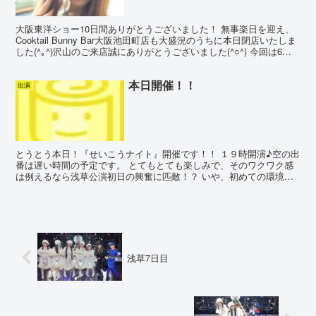
大阪東洋ショー10日間ありがとうございました！ 無事楽日を迎え、
Cooktail Bunny Bar大阪池田町店も大盛況のうちに本日閉店いたしま
した(^｡^)沢山のご来店誠にありがとうございました(^○^) 今回は6中
ぶり、空史上最速で大...
本日開催！！
出演
とうとう本日！『せいこうナイト』開催です！！ １９時開演♪空の出
番は遅い時間の予定です。 とてもとても楽しみで、そのワクワク感
は例えるなら浅草公演初日の興奮に匹敵！？ いや、初めての環境だ
からそれ以上かも！ とにかくこの日を楽しみにしてきま...
浅草7日目