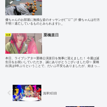
優ちゃんのお部屋に無残な姿のオッサンが(￣□￣;)!! 優ちゃんは行方
不明！逃亡しているものとみられます(>_
栗橋楽日
出演
本日、ライブシアター栗橋公演楽日を無事に迎えました！ 今週は誕
生日をお祝いしていただき、誠にありがとうございました😊✨ 栗橋
出演は5年ぶりということで、だいぶ不安もありましたが、始まって
みたら以前と変わらず皆さんにとても良くしていただいて1...
浅草3日目