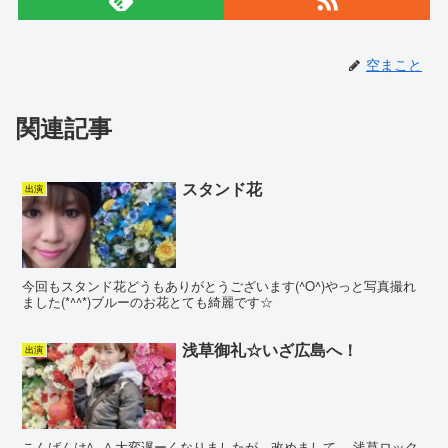
空まこと
関連記事
スタンド花
出演
今回もスタンド花どうもありがとうございます(^O^)やっと写真撮れ
ました(*^^*)ブルーのお花とても綺麗です☆
浅草御礼☆いざ広島へ！
出演
こんばんは^ - ^ 大変遅ーくなりましたが、改めまして、 浅草ロック