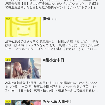
座新春公演【響】沢山の応援誠にありがとうございました！ 第3回ま
で毎週お送りいたしました歌の祭典イベント【ザ・ベストテン】も本
当に楽しかった^_^ イベント本番ももちろん...
懺悔；；
出演
浅草公演終了後さっそく 意気揚々と 目標かき綴りましたが、 そら
はやっぱり 毎日レッスンなんて むり・無理・ムリだー だれかそらの
こと、 マジメぶるな！ ばかっ！ とお叱りください、うぇ～ん(＞
＜;)！ いまは、撮りためたDVDと読みたかっ...
A級小倉中日
出演
A級小倉劇場公演5日目、本日も沢山のご来場誠にありがとうござい
ました😃！ 本公演も無事に中日を迎えました✨✨ 今週の演目、 1・
2・4回 【春一番】 衣装・振り付け・構成を一新して生まれ変わっ
た【春一番】ぜひご覧くださいませ。 3回目は、昨...
みかん殺人事件！
出演