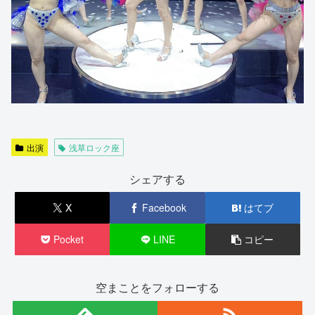
出演
浅草ロック座
シェアする
X
Facebook
はてブ
Pocket
LINE
コピー
空まことをフォローする