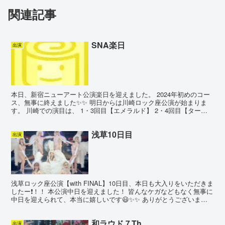
関連記事
SNA楽日
出演
本日、新宿ニューアート公演楽日を迎えました。 2024年初めのコー
ス、無事に終えました✨✨ 明日からは川崎ロック座公演が始まりま
す。 川崎での演目は、 1・3回目【エメラルド】 2・4回目【ターコ
イズ】 です。 どうぞよろしくお願いします😊...
浅草10日目
出演
浅草ロック座公演【with FINAL】10日目、本日も大入りをいただきま
したー❗️！！ 本公演中日を迎えました！ 皆んなケガなどもなく無事に
中日を迎えられて、本当に嬉しいです😃✨✨ ありがとうございま
す！ 明日からもお楽しみ♪どうぞ宜しく...
和ラウド７Th
出演