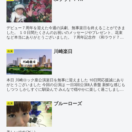
デビュー７周年を迎えた今週の浜劇、無事楽日を終えることができま
した。 １０日間たくさんのお祝いのメッセージやプレゼント、花束
など本当にありがとうございました。 ７周年記念作 《和ラウド７
Th》 完全燃焼、少し狭い浜劇のステージでしたが、思い...
川崎楽日
出演
本日 川崎ロック座公演楽日を無事に迎えました 10日間応援誠にあり
がとうございました 今回の公演は 一日3回公演8人香盤 新鮮な感じも
しつつ しかしすぐに馴染んで みんなで穏やかに楽しく過ごしました
♪ 演目は一つに限定 という事で 【Mer...
ブルーローズ
出演
美しいです(´∀｀)