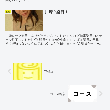
川崎Ｒ楽日！
出演
川崎ロック楽日、ありがとうございました！ 先ほど無事楽日のステ
ージ終了しました('-^*)/ 明日からはAQ小倉！！ まずは明日の早起
き！寝坊しないように気をつけながら眠ります(^_^;) 明日からもAQ
小倉劇場にて、よろしくおねがいいたし...
正解は
コース報告