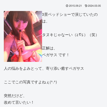
2015.09.21
2024.03.05
3景ベッドショーで演じていたの
は、
タヌキじゃなーい（≧∇≦）（笑）
正解は、
ペガサス です！
人の悩みをよみとって、寄り添い癒すペガサス
ここでこの写真ですよねぇ(^.^)
突然だけど、
改めて言いたい！