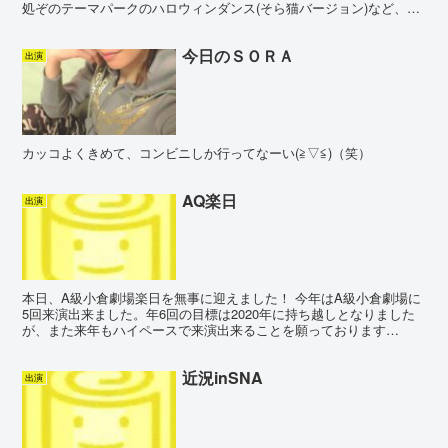
処ぞのテーマパークのハロウィンダンス(そら猫バージョン)など、東
洋ショーならではのステージもお送りしております😄。...
今日のＳＯＲＡ
出演
カッコよくきめて、コンビニしか行ってなーい(≧▽≦)（笑）
AQ楽日
出演
本日、A級小倉劇場楽日を無事に迎えました！ 今年はA級小倉劇場に
5回来演出来ました。年6回の目標は2020年に持ち越しとなりました
が、また来年もハイペースで来演出来ることを願っております
(^o^)！ 来年もどうぞよろしくお願いいたします！ ...
近況inSNA
出演