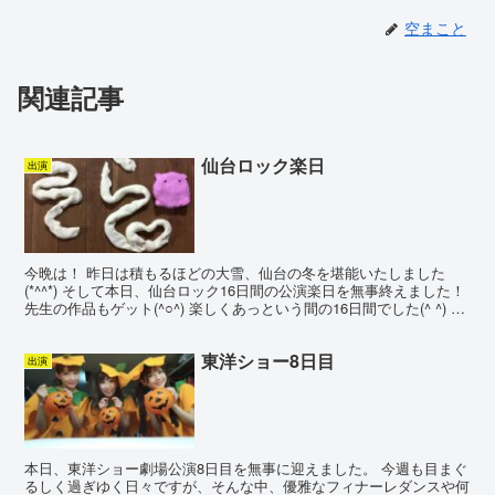
空まこと
関連記事
仙台ロック楽日
出演
今晩は！ 昨日は積もるほどの大雪、仙台の冬を堪能いたしました
(*^^*) そして本日、仙台ロック16日間の公演楽日を無事終えました！
先生の作品もゲット(^○^) 楽しくあっという間の16日間でした(^ ^) 明
日からは、川崎ロック座公演が...
東洋ショー8日目
出演
本日、東洋ショー劇場公演8日目を無事に迎えました。 今週も目まぐ
るしく過ぎゆく日々ですが、そんな中、優雅なフィナーレダンスや何