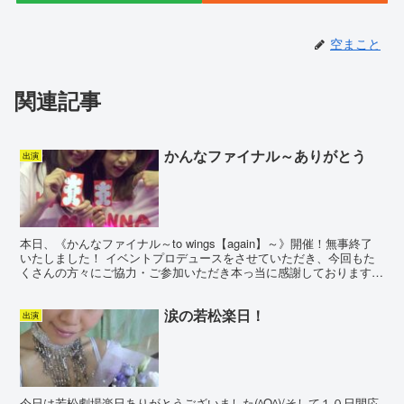
空まこと
関連記事
かんなファイナル～ありがとう
出演
本日、《かんなファイナル～to wings【again】～》開催！無事終了
いたしました！ イベントプロデュースをさせていただき、今回もた
くさんの方々にご協力・ご参加いただき本っ当に感謝しております！
かんな！良く頑張った！ 浅草ロック座【Y...
涙の若松楽日！
出演
今日は若松劇場楽日ありがとうございました(^O^)/そして１０日間応