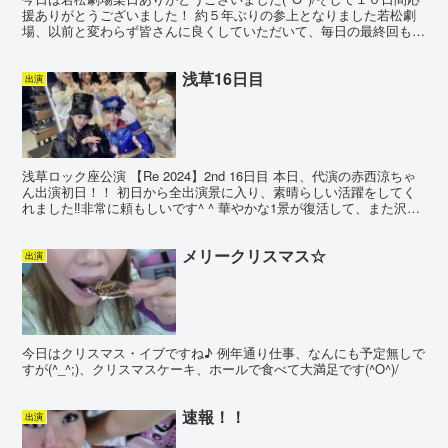
援ありがとうございました！ 約５年ぶりの参上となりました若松劇
場、以前と変わらず皆さんに良くしていただいて、毎日の最終回も一
度もさみしい思いをすることなく、楽しく盛り上がれ...
浅草16日目
出演
浅草ロック座公演 【Re 2024】2nd 16日目 本日、代演の赤西涼ちゃ
ん出演初日！！ 初日から全出演景に入り、素晴らしい活躍をしてく
れました‼︎非常に頼もしいです^ ^ 華やかな1景が復活して、また沢山
のお客様にお楽しみいただけると嬉...
メリークリスマス☆
出演
今日はクリスマス・イブですね♪ 例年通り仕事、なんにも予定無しで
すが(^_^;)、クリスマスケーキ、ホールで食べて大満足です(^O^)/
速報！！
出演