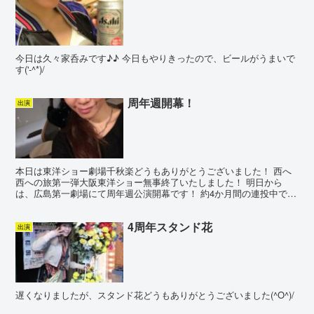
今日は久々家呑みです♪♪ 今日もやりきったので、ビールがうまいで
す('-^*)/
周年週開幕！
出演
本日は東洋ショー劇場千秋楽どうもありがとうございました！ 西へ
西への旅第一弾大阪東洋ショー無事終了いたしました！ 明日から
は、広島第一劇場にて周年週公演開幕です！ 約4か月間の連投中で、
秋の新作【LTT】を出したばかりという事で、 周年作ち...
4周年スタンド花
出演
遅くなりましたが、スタンド花どうもありがとうございました(^O^)/