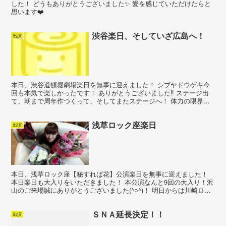
した！ どうもありがとうございました✨ 愛を感じていただけたらと
思います❤️
渋谷楽日、そしていざ広島へ！
出演
本日、渋谷道頓堀劇場楽日を無事に迎えました！ シブヤドウゲキ今
回も本気で楽しかったです！ ありがとうございました‼︎ ステージ出
て、朝まで周年作つくって、そしてまたステージへ！ 体力の限界を
遥かに超えてみなぎるやる気とハイパワーで作った16...
浅草ロック座楽日
出演
本日、浅草ロック座【秘すれば花】公演楽日を無事に迎えました！
本日楽日も大入りをいただきました！ 本公演なんと9回の大入り！沢
山のご来場誠にありがとうございました(^○^)！ 明日からは川崎ロッ
ク座公演が始まります！頑張りますので引き続きど...
ＳＮＡ延長決定！！
出演