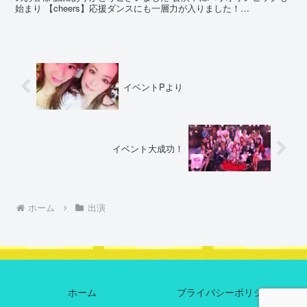
始まり 【cheers】応援ダンスにも一層力が入りました！
【Umbrella】今期踊り納めも無事に終わり 【M...
イベントPより
イベント大成功！
ホーム
出演
ホーム
プライバシーポリシー