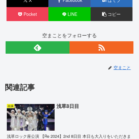
X
Facebook
はてブ
Pocket
LINE
コピー
空まことをフォローする
空まこと
関連記事
浅草8日目
出演
浅草ロック座公演 【Re 2024】2nd 8日目 本日も大入りをいただきま