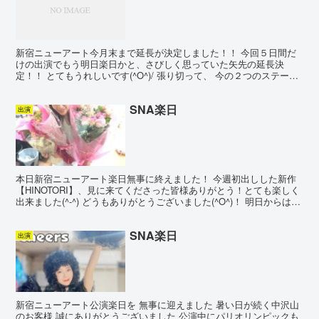
新宿ニューアート今月末まで延長が決定しました！！ 今回５日間だ
けの出演でもう明日楽日かと、さびしく思っていた矢先の延長決
定！！ とてもうれしいです(^O^)/ 張り切って、 今の２つのステージ
に加えて、何か他の作品ももっていこうかと検討して...
SNA楽日
出演
本日新宿ニューアート楽日無事に終えました！ 今週初出しした新作
【HINOTORI】、見に来てくださった皆様ありがとう！とても楽しく
出来ました(^-^) どうもありがとうございました(^O^)！ 明日からはオ
フ～今年初の完全オフーー(^｡^)...
SNA楽日
出演
新宿ニューアート公演楽日を 無事に迎えました 暑い日が続く中沢山
のお客様 誠にありがとうございました 公演中にパリオリンピックも