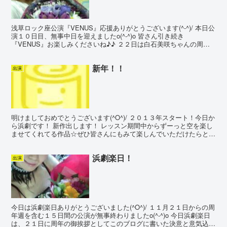
浅草ロック座公演『VENUS』応援ありがとうございます(^-^)/ 本日公
演１０日目、無事中日を迎えましたo(^-^)o 皆さん引き続き
『VENUS』お楽しみくださいね♪♪ ２２日は白石美咲ちゃんの周年
を記念してイベントが開催されます☆ 浅...
新年！！
出演
明けましておめでとうございます(^O^)/ ２０１３年スタート！今日か
ら浜劇です！ 新作出します！ レッスン期間中からずーっと空を楽し
ませてくれてる作品☆ぜひ皆さんにもみて楽しんでいただけたらとお
もいますo(^-^)o 新年元旦本日より！浜...
浜劇楽日！
出演
今日は浜劇楽日ありがとうございました(^O^)/ １１月２１日からの周
年週を含む１５日間の公演が無事終わりましたo(^-^)o 今日浜劇楽日
は、２１日に周年の御挨拶としてこのブログに書いた決意と意気込み