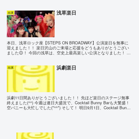
を皆さんに後押ししていただいたような思...
浅草楽日
出演
本日、浅草ロック座【STEPS ON BROADWAY】公演楽日を無事に
迎えました！！ 楽日沢山のご来場と応援をどうもありがとうござい
ました😊！ 今回の浅草は、空史上最高楽しい公演となりました！ 空
メイン景の1景［PIPPIN］が本っ当に楽...
浜劇楽日
出演
浜劇11日間ありがとうございました！！ 先ほど楽日のステージ無事
終えました(^^) 今週は連日大盛況で、Cocktail Bunny Barも大繁盛！
空バニーも大忙しでした(*^^*) そして！ 明日9月1日、Cocktail Bunny
...