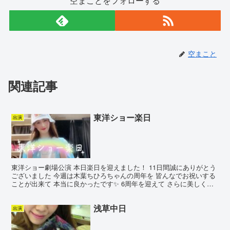
空まことをフォローする
空まこと
関連記事
東洋ショー楽日
出演
東洋ショー劇場公演 本日楽日を迎えました！ 11日間誠にありがとう
ございました 今週は木葉ちひろちゃんの周年を 皆んなでお祝いする
ことが出来て 本当に良かったです✨ 6周年を迎えて さらに美しく色
っぽく輝いてゆく このはちゃんから目が離せま...
浅草中日
出演