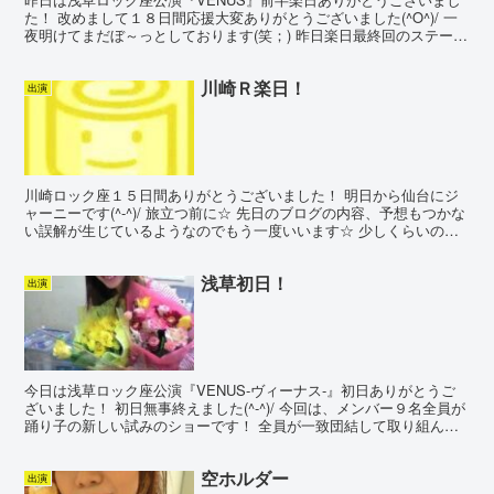
た！ 改めまして１８日間応援大変ありがとうございました(^O^)/ 一
夜明けてまだぼ～っとしております(笑；) 昨日楽日最終回のステージ
には沢山の花束を本当にありがとうございま...
川崎Ｒ楽日！
出演
川崎ロック座１５日間ありがとうございました！ 明日から仙台にジ
ャーニーです(^-^)/ 旅立つ前に☆ 先日のブログの内容、予想もつかな
い誤解が生じているようなのでもう一度いいます☆ 少しくらいの盛
り上がりや掛け声はいいよね、っていったつもり...
浅草初日！
出演
今日は浅草ロック座公演『VENUS-ヴィーナス-』初日ありがとうご
ざいました！ 初日無事終えました(^-^)/ 今回は、メンバー９名全員が
踊り子の新しい試みのショーです！ 全員が一致団結して取り組んで
きているショーですのできっと楽しんでもら...
空ホルダー
出演