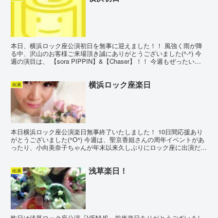
本日、横浜ロック座公演初日を無事に迎えました！！ 風強く雨が降
る中、沢山のお客様ご来場頂き誠にありがとうございました(^-^) 今
週の演目は、 【sora PIPPIN】&【Chaser】！！ 今週もぜったい楽
しそう😁❗️ どうぞ宜しくお願...
横浜ロック座楽日
出演
本日横浜ロック座公演楽日無事終了いたしました！ 10日間応援あり
がとうございました(^O^) 今週は、聖京香姐さんの周年イベントがあ
ったり、小向美奈子ちゃんが年末以来久しぶりにロック座に出演だっ
たりで、と～っても公演盛り上がりましたねo(^...
浅草楽日！
出演
昨日は浅草ロック座公演『VENUS』前半楽日ありがとうございまし