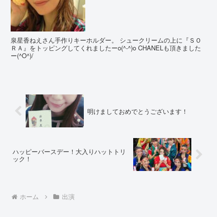
泉星香ねえさん手作りキーホルダー。 シュークリームの上に『ＳＯ
ＲＡ』をトッピングしてくれましたーo(^-^)o CHANELも頂きました
ー(^O^)/
明けましておめでとうございます！
ハッピーバースデー！大入りハットトリ
ック！
ホーム
出演