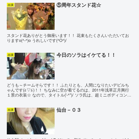
⑤周年スタンド花☆
出演
スタンド花ありがとう御座います！！ 花束もたくさんいただいてお
りますo(^-^)o うれしいです(^O^)/
今日のソラはイケてる！！
出演
どうも～チームそらです！！ ふたりとも、人間になりたいデビルち
ゃんです(≧▽≦)！！ ちなみに空が着てるのは、2011年浅草正月興行
１景の衣装☆ なので、タイトル('-^*)/ ソラ氏は、超ミニボディコン
（！？）なんだけど、邪悪な空デビルが...
仙台－０３
出演