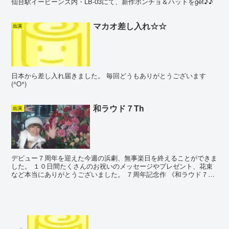
仙台駅イービーンズ内・LB-03にて、新作ポンチョ＆ハットをget♪♪
マカオ差し入れ☆☆
出演
日本から差し入れ届きました。 毎回どうもありがとうございます
(^O^)
和ラウド７Th
出演
デビュー７周年を迎えた今週の浜劇、無事楽日を終えることができま
した。 １０日間たくさんのお祝いのメッセージやプレゼント、花束
など本当にありがとうございました。 ７周年記念作 《和ラウド７
Th》 完全燃焼、少し狭い浜劇のステージでしたが、思い...