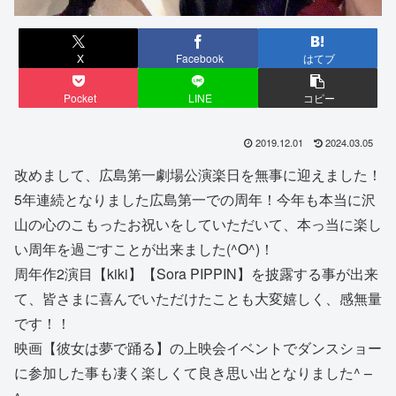
X
Facebook
はてブ
Pocket
LINE
コピー
2019.12.01
2024.03.05
改めまして、広島第一劇場公演楽日を無事に迎えました！
5年連続となりました広島第一での周年！今年も本当に沢
山の心のこもったお祝いをしていただいて、本っ当に楽し
い周年を過ごすことが出来ました(^O^)！
周年作2演目【kiki】【Sora PIPPIN】を披露する事が出来
て、皆さまに喜んでいただけたことも大変嬉しく、感無量
です！！
映画【彼女は夢で踊る】の上映会イベントでダンスショー
に参加した事も凄く楽しくて良き思い出となりました^ –