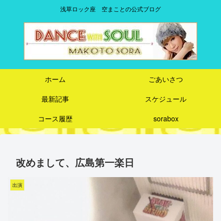
浅草ロック座 空まことの公式ブログ
ホーム
ごあいさつ
最新記事
スケジュール
コース履歴
sorabox
改めまして、広島第一楽日
出演