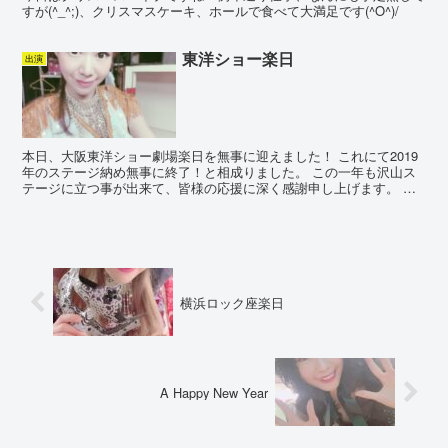
すが(^_^;)、クリスマスケーキ、ホールで食べて大満足です(^O^)/
東洋ショー楽日
出演
本日、大阪東洋ショー劇場楽日を無事に迎えました！ これにて2019
年のステージ納め無事に終了！と相成りました。 この一年も沢山ス
テージに立つ事が出来て、皆様の応援に深く感謝申し上げます。 来
年もどうぞ宜しくお願いいたします(o^^o) 20...
横浜ロック座楽日
A Happy New Year