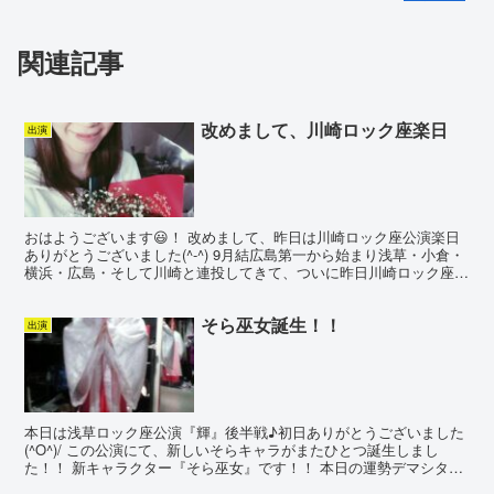
関連記事
改めまして、川崎ロック座楽日
出演
おはようございます😃！ 改めまして、昨日は川崎ロック座公演楽日
ありがとうございました(^-^) 9月結広島第一から始まり浅草・小倉・
横浜・広島・そして川崎と連投してきて、ついに昨日川崎ロック座楽
日を迎え連投最終日を無事に終えることが出来まし...
そら巫女誕生！！
出演
本日は浅草ロック座公演『輝』後半戦♪初日ありがとうございました
(^O^)/ この公演にて、新しいそらキャラがまたひとつ誕生しまし
た！！ 新キャラクター『そら巫女』です！！ 本日の運勢デマシタ
―！ 大吉！！ 幸運を呼ぶそら巫女☆☆どうぞお見知...