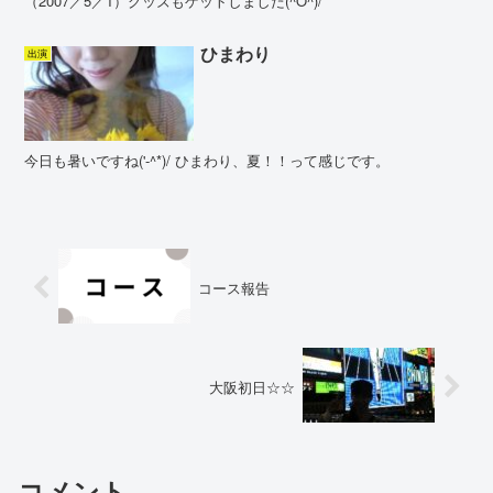
（2007／5／1）グッズもゲットしました(^O^)/
ひまわり
出演
今日も暑いですね('-^*)/ ひまわり、夏！！って感じです。
コース報告
大阪初日☆☆
コメント