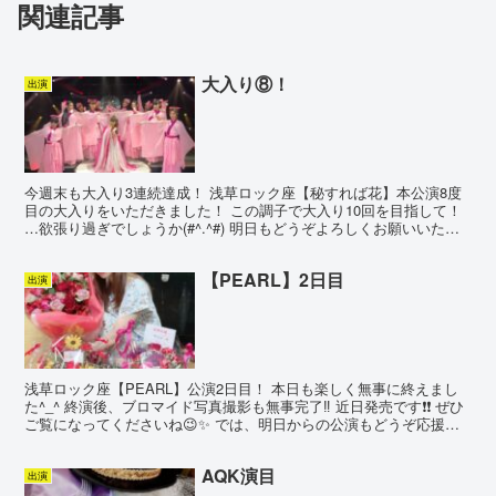
関連記事
大入り⑧！
出演
今週末も大入り3連続達成！ 浅草ロック座【秘すれば花】本公演8度
目の大入りをいただきました！ この調子で大入り10回を目指して！
…欲張り過ぎでしょうか(#^.^#) 明日もどうぞよろしくお願いいたし
ます(o^^o)
【PEARL】2日目
出演
浅草ロック座【PEARL】公演2日目！ 本日も楽しく無事に終えまし
た^_^ 終演後、ブロマイド写真撮影も無事完了‼︎ 近日発売です❗️❗️ ぜひ
ご覧になってくださいね😉✨ では、明日からの公演もどうぞ応援よ
ろしくお願いいたします😃❗️
AQK演目
出演