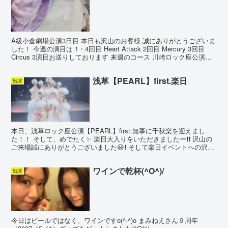
A級小倉劇場公演3日目 本日も沢山のお客様 誠にありがとうございま
した！ 今週の演目は 1・4回目 Heart Attack 2回目 Mercury 3回目
Circus 3演目お送りしております 来週のコース 川崎ロック座公演で
は この中...
浅草【PEARL】first.楽日
出演
本日、浅草ロック座公演【PEARL】first.無事に千秋楽を迎えまし
た！！ そして、めでたく✨ 楽日大入りをいただきましたー❗️❗️ 沢山の
ご来場誠にありがとうございました😃❗️ そして楽日イベントへの沢山
のご参加も心より感謝申し上げます...
ワインで乾杯(^O^)/
出演
今日はビールではなく、ワインですo(^-^)o まみねえさん９周年