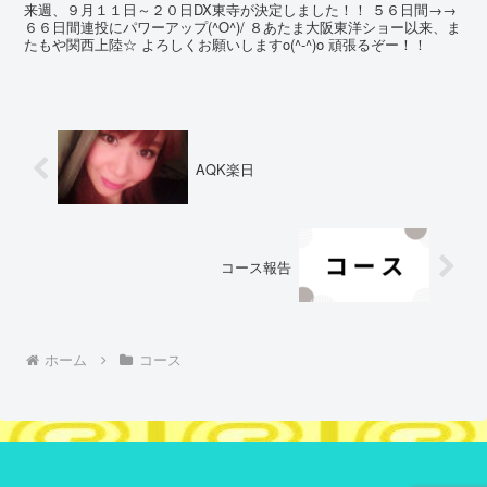
来週、９月１１日～２０日DX東寺が決定しました！！ ５６日間→→
６６日間連投にパワーアップ(^O^)/ ８あたま大阪東洋ショー以来、ま
たもや関西上陸☆ よろしくお願いしますo(^-^)o 頑張るぞー！！
AQK楽日
コース報告
ホーム
コース