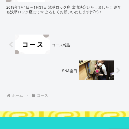
2019年1月1日～1月31日 浅草ロック座 出演決定いたしました！ 新年
も浅草ロック座にて☆ よろしくお願いいたします(^O^)！
コース報告
SNA楽日
ホーム
コース