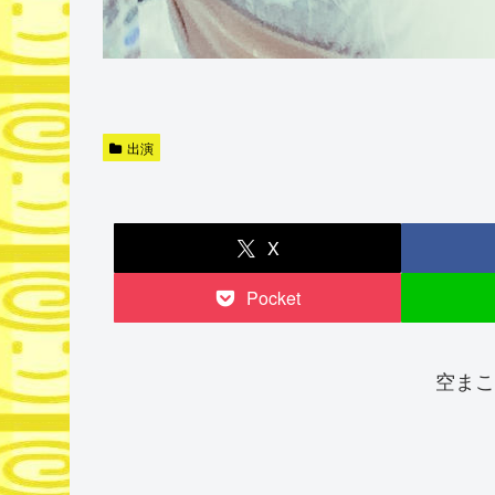
出演
X
Pocket
空まこ