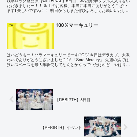
浅草ロック座公演【with FINAL】5日目、本公演初‼︎ダブル大入りをい
ただきましたー！！ 沢山のお客様、本当に本当にありがとうござい
ます❗️ 楽しいですね！！ 明日からもまたぜひよろしくお願いいたしま
す😃‼️✨✨
100％マーキュリー
出演
はいどうもー！ソラマーキュリーでーす(^O^)/ 今日はデラカブ、大賑
わいでありがとうございました(^-^)/ 『Sora Mercury』 先週の浜では
狭いスペースを最大限駆使してなんとかやっていたけれど、やはり思
い切りは動けなくてちょっ...
【REBIRTH】5日目
【REBIRTH】イベント