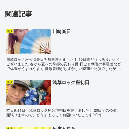
関連記事
川崎楽日
出演
川崎ロック座公演楽日を無事迎えました！ 10日間どうもありがとう
ございました 春から夏への季節の変わり目 日ごと朝晩の寒暖差など
で体調がくずれやすく 健康管理がむずかしい時期の公演でしたが な
んとか無事に楽日を迎えることができて 安堵してい...
浅草ロック座初日
出演
本日9月1日、浅草ロック座公演初日を迎えました！ 20日間の公演、
頑張りますので、どうぞよろしくお願いいたします(^O^)！
反省と決意
出演