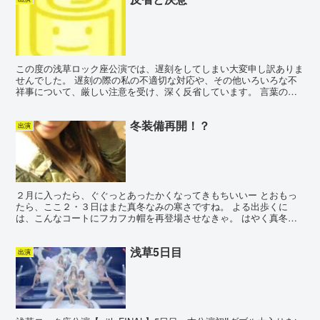
この度の浅草ロック座公演では、遅刻をしてしまい大変申し訳ありま
せんでした。 遅刻の際の私の不適切な対応や、その他いろいろな不
祥事について、厳しい注意を受け、深く反省しています。 言葉の行
き違いによる誤解もあったので最初は怒られて悔しさでいっ...
冬装備再開！？
出演
２月に入ったら、ぐぐっとあったかくなってきもちいいー とおもっ
たら、ここ２・３日はまた真冬なみの寒さですね。 よる出歩くに
は、こんなコートにフカフカ帽を再登場させなきゃ。 はやく真冬服
おわりにしたいなぁ。
浅草5日目
出演