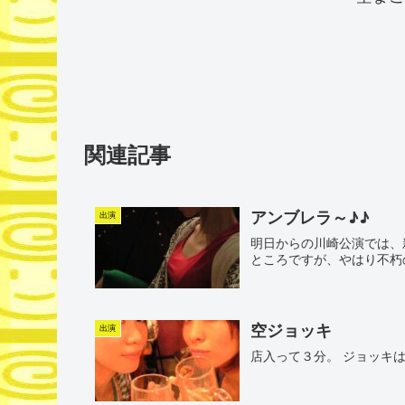
関連記事
アンブレラ～♪♪
出演
明日からの川崎公演では、
ところですが、やはり不朽の
空ジョッキ
出演
店入って３分。 ジョッキ