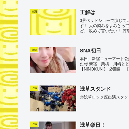
正解は
出演
3景ベッドショーで演じてい
す！ 人の悩みをよみとって
ど、 改めて言いたい！ 浅
SNA初日
出演
本日、新宿ニューアート公
た💨 新宿・栗橋・川崎とど
【NINOKUNI】 ②回目 【Mir
浅草スタンド
出演
㊗️浅草ロック座出演スタン
浅草楽日！
出演