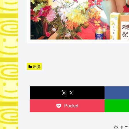
出演
X
Pocket
空まこ