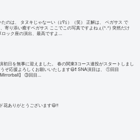
たのは、 タヌキじゃなーい（≧∇≦）（笑） 正解は、 ペガサス で
、寄り添い癒すペガサス ここでこの写真ですよねぇ(^.^) 突然だけ
草ロック座の演出、最高ですよ...
演初日を無事に迎えました。 春の関東3コース連投がスタートしまし
うぞ応援よろしくお願いいたします😃❗️ SNA演目は、 ①回目
rorball】 ③回目...
ド花ありがとうございます😃‼️