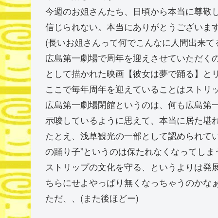
今週のお姐さんたち、日頃から本当に尊敬
信じられない。本当にありがとうございま
(長いお姐さんって何でこんなに人間出来て
広島第一劇場で周年を迎えさせていただく
として描かれた映画【彼女は夢で踊る】と
ここで毎年周年を迎えていることはストリ
広島第一劇場閉館というのは、何も広島第
示唆しているように思えて、本当に居た堪
たとえ、浅草観光の一部として認められてい
の踊り子”というのは保たれなくなってしま
ストリップの文化を守る、というよりは発展
ちらにせよやっぱり無くなっちゃうのかな
ただ、、(また後ほどー)