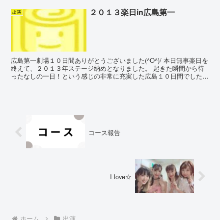
２０１３楽日in広島第一
出演
広島第一劇場１０日間ありがとうございました(^O^)/ 本日無事楽日を
終えて、２０１３年ステージ納めとなりました。 起きた瞬間から待
ったなしの一日！という感じの非常に充実した広島１０日間でした('-
^*)/ ひとつやり残した事といえば… お...
コース報告
I love☆
ホーム
出演