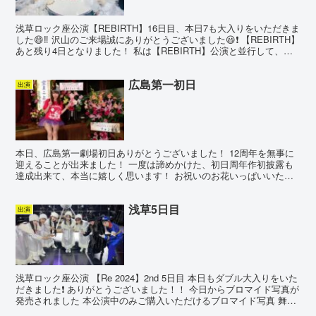
浅草ロック座公演【REBIRTH】16日目、本日7も大入りをいただきま
した😄‼️ 沢山のご来場誠にありがとうございました😃❗️ 【REBIRTH】
あと残り4日となりました！ 私は【REBIRTH】公演と並行して、次
週出演するライブシアター栗...
広島第一初日
出演
本日、広島第一劇場初日ありがとうございました！ 12周年を無事に
迎えることが出来ました！ 一度は諦めかけた、初日周年作初披露も
達成出来て、本当に嬉しく思います！ お祝いのお花いっぱいいただ
きました(^O^)！
浅草5日目
出演
浅草ロック座公演 【Re 2024】2nd 5日目 本日もダブル大入りをいた
だきました❗️ ありがとうございました！！ 今日からブロマイド写真が
発売されました 本公演中のみご購入いただけるブロマイド写真 舞台
観劇の記念に ぜひお買い求めくだ...