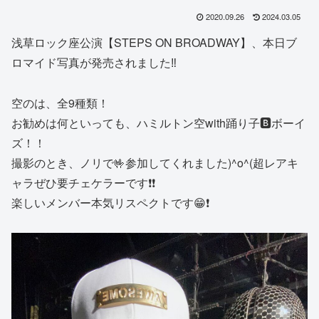
2020.09.26
2024.03.05
浅草ロック座公演【STEPS ON BROADWAY】、本日ブ
ロマイド写真が発売されました‼︎
空のは、全9種類！
お勧めは何といっても、ハミルトン空with踊り子🅱️ボーイ
ズ！！
撮影のとき、ノリで🤟参加してくれました)^o^(超レアキ
ャラぜひ要チェケラーです❗️❗️
楽しいメンバー本気リスペクトです😁❗️