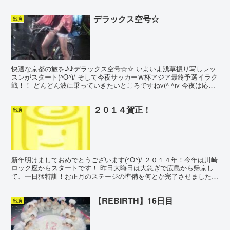
デラックス空号☆
出演
快適な京都の旅を♪♪デラックス空号☆☆ いよいよ浅草振り写しレッ
スンがスタート(^O^)/ そして今夜サッカーＷ杯アジア最終予選イラク
戦！！ どんどん波に乗っていきたいところですねv(^-^)v 今夜は応援
＆レッスン頑張りま～す(^O^)/
２０１４賀正！
出演
新年明けましておめでとうございます(^O^)/ ２０１４年！今年は川崎
ロック座からスタートです！ 昨日大晦日は大急ぎで広島から帰京し
て、一日猛特訓！お正月のステージの準備を何とか完了させました
v(^-^)v 予定通り、お正月恒例の【和】の出...
【REBIRTH】16日目
出演