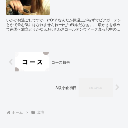
いかがお過ごしですかー(^O^)/ なんだか気温上がらずでビアガーデン
とかで飲む気にはなれませんねー(^_^;)残念だなぁ。。 暖かさを求め
て南国へ旅立とうかなぁ♪わざわざゴールデンウィーク真っ只中の混
み合う時期に行かなくても良いかぁ('-...
コース報告
A級小倉初日
ホーム
出演