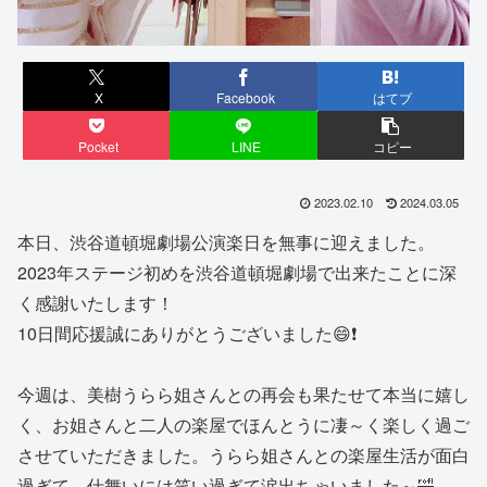
X
Facebook
はてブ
Pocket
LINE
コピー
2023.02.10
2024.03.05
本日、渋谷道頓堀劇場公演楽日を無事に迎えました。
2023年ステージ初めを渋谷道頓堀劇場で出来たことに深
く感謝いたします！
10日間応援誠にありがとうございました😄❗️
今週は、美樹うらら姐さんとの再会も果たせて本当に嬉し
く、お姐さんと二人の楽屋でほんとうに凄～く楽しく過ご
させていただきました。うらら姐さんとの楽屋生活が面白
過ぎて、仕舞いには笑い過ぎて涙出ちゃいました～🤣