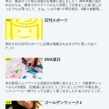
本日、横浜ロック座公演楽日を無事に迎えました！ 周年準備に追わ
れながらも、横浜でのステージかなり充実して出来ました😃 楽しか
ったでちゅ🥰 そして、さぁ、いざ小倉へ❗️ 明日初日、A級小倉劇場公
演でデビュー17周年を迎えます！ ありがとうござ...
日刊スポーツ
出演
明日９日の日刊スポーツに記事が掲載されます(^O^)/ 買ってねー
(^_-)☆
SNA楽日
出演
本日新宿ニューアート公演楽日を無事に迎えました！ 大阪東洋ショ
ーからの3連投、応援誠にありがとうございました(^O^) 今週も楽し
いメンバーと一緒でとっても楽しく過ごせました♪ ありがとうござい
ます！ ステージは【Heart Attack】...
ゴールデンウィーク♪
出演