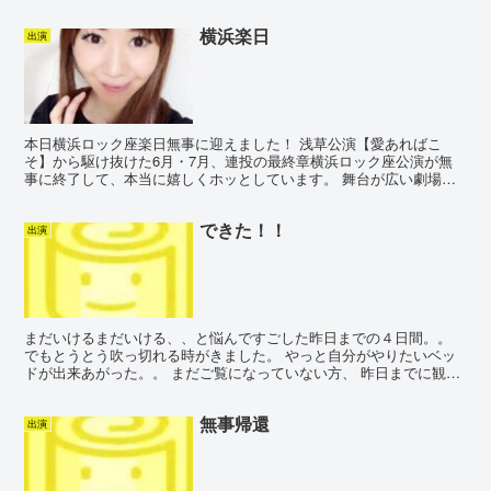
無念の欠場、延期となったり… いろいろです('-^...
横浜楽日
出演
本日横浜ロック座楽日無事に迎えました！ 浅草公演【愛あればこ
そ】から駆け抜けた6月・7月、連投の最終章横浜ロック座公演が無
事に終了して、本当に嬉しくホッとしています。 舞台が広い劇場か
ら狭い劇場、そこそこの個性に乗っかってどこに行っても自分...
できた！！
出演
まだいけるまだいける、、と悩んですごした昨日までの４日間。。
でもとうとう吹っ切れる時がきました。 やっと自分がやりたいベッ
ドが出来あがった。。 まだご覧になっていない方、 昨日までに観て
くださった方も、 さらに空らしさを増したステージ、 ...
無事帰還
出演