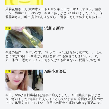
茉莉花姐さーん 六本木デート♪ サンキューでーす！〔オリラジ藤森
チャラ男風に〕 いやいや、本当にありがとう御座いました('-^*)/。 茉
莉花姐さん川崎出演中でありながら、 引きこもりで体力ありあまる
そらに あのようなちょっとお日様かおだし...
浜劇☆新作
出演
今週の新作、 ヤバいです。 “和ラウド～”とはちがう意味で。。 ほん
とにやばい(笑；) 今週はしぬほど食べても痩せてしまいそう。 気
力・体力、 忍耐力（！？）何が欠けても出来ない…問題作(^o^;) 差し
入れ、天むす希望☆☆☆
A級小倉楽日
出演
本日、A級小倉劇場楽日を無事に迎えました。 10日間誠にありがと
うございました❗️ 無事に終えてほっとしています☺️ 今回は公演前のオ
フ中に体調を崩してしまい、何日もの間全く運動も出来ず寝込んでい
たので体力が本当に心配でしたが、何とかダンス...