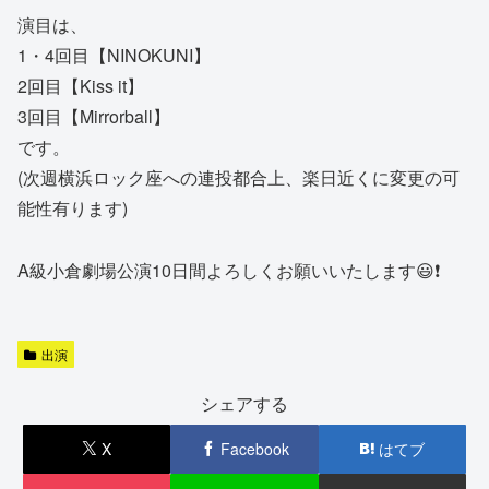
演目は、
1・4回目【NINOKUNI】
2回目【Kiss it】
3回目【Mirrorball】
です。
(次週横浜ロック座への連投都合上、楽日近くに変更の可
能性有ります)
A級小倉劇場公演10日間よろしくお願いいたします😃❗️
出演
シェアする
X
Facebook
はてブ