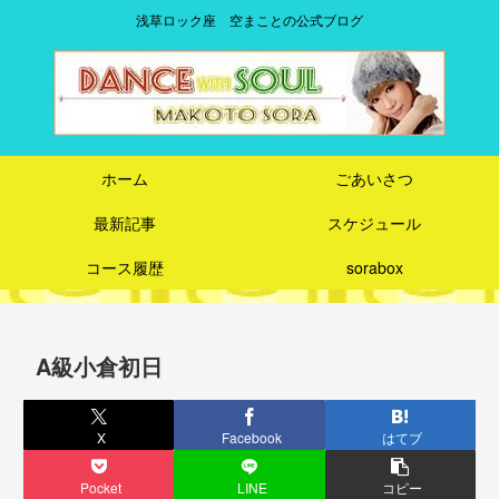
浅草ロック座 空まことの公式ブログ
ホーム
ごあいさつ
最新記事
スケジュール
コース履歴
sorabox
A級小倉初日
X
Facebook
はてブ
Pocket
LINE
コピー