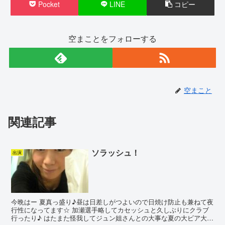
Pocket
LINE
コピー
空まことをフォローする
空まこと
関連記事
ソラッシュ！
出演
今晩はー 夏真っ盛り♪昼は日差しがつよいので日焼け防止も兼ねて夜
行性になってます☆ 加瀬選手略してカセッシュと久しぶりにクラブ
行ったり♪ はたまた怪我してジュン姐さんとの大事な夏の大ビア大会