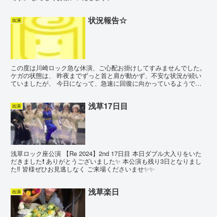
状況報告☆
出演
この度は川崎ロック急な休演、ご心配お掛けしてすみませんでした。
ケガの状態は、 昨夜までずっと首と肩が動かず、不安な状況が続い
ていましたが、 今日になって、急速に回復に向かっているようで、
痛みも少なく、動かせるようになりました。 病院での診...
浅草17日目
出演
浅草ロック座公演 【Re 2024】2nd 17日目 本日ダブル大入りをいた
だきました❗️ ありがとうございました✨ 本公演も残り3日となりまし
た‼︎ 皆様ぜひお見逃しなく ご来場くださいませ✨✨
浅草楽日
出演