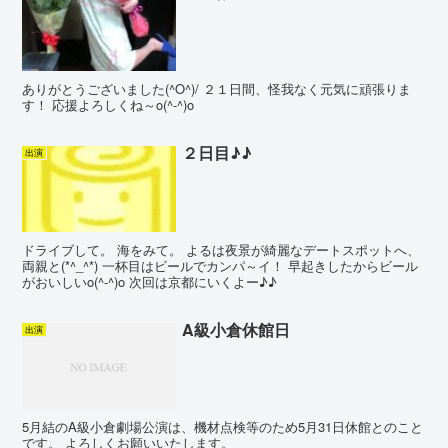
ありがとうございました(^O^)/ ２１日間、怪我なく元気に頑張りま
す！ 応援よろしくね～o(^-^)o
２日目♪♪
出演
ドライブして。 海をみて。 よるは夜景が綺麗なデートスポットへ、
両親と(*^_^*) 一杯目はビールでカンパ～イ！ 早起きしたからビール
がおいしいo(^-^)o 次回は京都にいくよー♪♪
A級小倉休館日
出演
5月結のA級小倉劇場公演は、機材点検等のため5月31日休館とのこと
です。 よろしくお願いいたします。