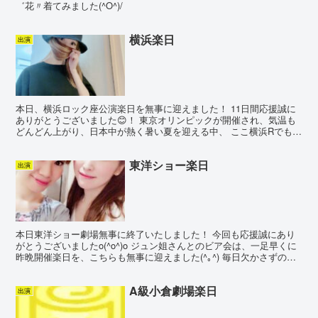
゛花〃着てみました(^O^)/
横浜楽日
出演
本日、横浜ロック座公演楽日を無事に迎えました！ 11日間応援誠に
ありがとうございました😊！ 東京オリンピックが開催され、気温も
どんどん上がり、日本中が熱く暑い夏を迎える中、 ここ横浜Rでもき
っと記憶に残る熱いステージが繰り広げられました😁👍...
東洋ショー楽日
出演
本日東洋ショー劇場無事に終了いたしました！ 今回も応援誠にあり
がとうございましたo(^o^)o ジュン姐さんとのビア会は、一足早くに
昨晩開催楽日を、こちらも無事に迎えました(^｡^) 毎日欠かさずのビ
ア会大いに楽しみました♪ こんなに毎日ふ...
A級小倉劇場楽日
出演