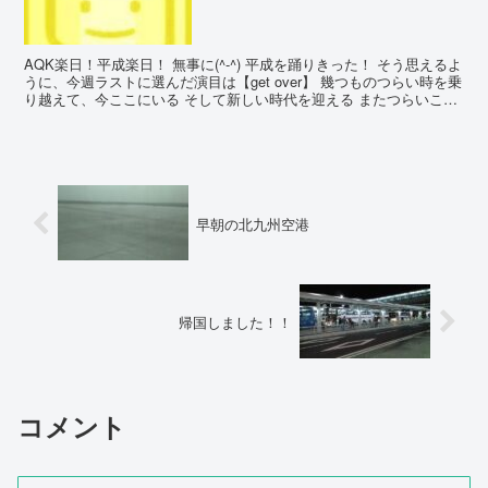
AQK楽日！平成楽日！ 無事に(^-^) 平成を踊りきった！ そう思えるよ
うに、今週ラストに選んだ演目は【get over】 幾つものつらい時を乗
り越えて、今ここにいる そして新しい時代を迎える またつらいこ
と、試練もあるだろう。 でも、乗...
早朝の北九州空港
帰国しました！！
コメント