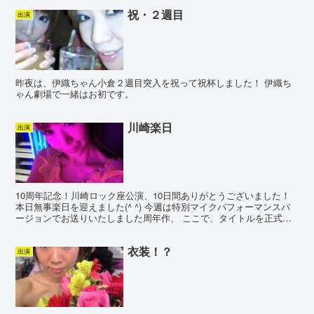
祝・２週目
出演
昨夜は、伊織ちゃん小倉２週目突入を祝って祝杯しました！ 伊織ち
ゃん劇場で一緒はお初です。
川崎楽日
出演
10周年記念！川崎ロック座公演、10日間ありがとうございました！
本日無事楽日を迎えました(^ ^) 今週は特別マイクパフォーマンスバ
ージョンでお送りいたしました周年作、 ここで、タイトルを正式発
表させていただきます！ 10周年作タイトルは...
衣装！？
出演