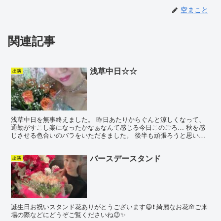
空まこと
関連記事
浅草中日☆☆
出演
浅草中日を無事終えました。 昨日あたりからぐんと涼しくなって、
通勤がすこし楽になったかなぁなんて感じる今日このごろ… 秋を感
じさせる色合いのバラをいただきました。 後半も頑張ろうと思いま
す！！
バースデースタンド
出演
誕生日お祝いスタンド花ありがとうございます😃❗️ 綺麗なお花🌸ご来
場の際などにどうぞご覧くださいね😉✨