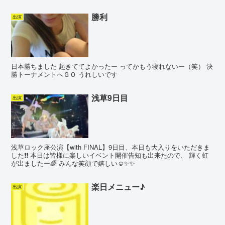
勝利
出演
日本勝ちました 起きててよかったー ってかもう寝れないー（笑） 決
勝トーナメントへＧＯ うれしいです
浅草9日目
出演
浅草ロック座公演【with FINAL】9日目、本日も大入りをいただきま
した❗️❗️ 本日は皆様に楽しいイベント開催告知も出来たので、 輝く虹
が出ましたー🌈 みんな笑顔で嬉しい☺️✨✨
楽日メニュー♪
出演