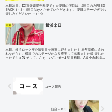
本日31日、DX東寺劇場千秋楽です☆楽日の演目は、2回目のみFEED
BACK 1・3・4回目fairyとさせていただきます。 楽日ステージぜひお
楽しみください(^_－)－☆
横浜楽日
出演
本日、横浜ロック座公演楽日を無事に迎えました！ 周年準備に追わ
れながらも、横浜でのステージかなり充実して出来ました😃 楽しか
ったでちゅ🥰 そして、さぁ、いざ小倉へ❗️ 明日初日、A級小倉劇場公
演でデビュー17周年を迎えます！ ありがとうござ...
コース報告
仙台－０３