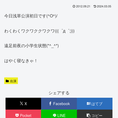
2012.09.21
2024.03.05
今日浅草公演初日です(^O^)/
わくわくワクワククワクワ(((゜д゜;)))
遠足前夜の小学生状態(*^_^*)
はやく寝なきゃ！
出演
シェアする
X
Facebook
はてブ
Pocket
LINE
コピー