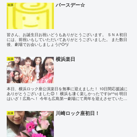
バースデー☆
出演
皆さん、お誕生日お祝いどうもありがとうございます。 ＳＮＡ初日
には、前祝いもしていただいてありがとうございました。 また数日
後、劇場でお会いしましょう(^O^)/
横浜楽日
出演
本日、横浜ロック座公演楽日を無事に迎えました！ 10日間応援誠に
ありがとうございました😊！ 横浜も凄く楽しかったです(o^^o) 明日
はいざ！広島へ！ 今年も広島第一劇場にて周年を迎えさせていただ
きます！ 周年作初披露です！ 何十日間もほと...
川崎ロック座初日！
出演