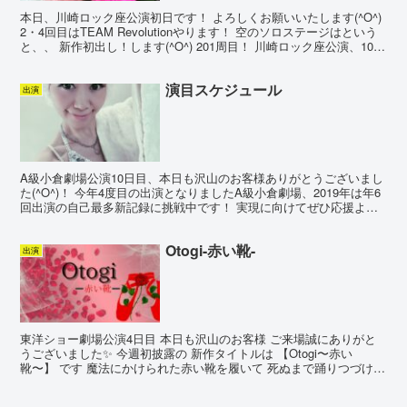
本日、川崎ロック座公演初日です！ よろしくお願いいたします(^O^)
2・4回目はTEAM Revolutionやります！ 空のソロステージはという
と、、 新作初出し！します(^O^) 201周目！ 川崎ロック座公演、10日
間よろしくお願い...
演目スケジュール
出演
A級小倉劇場公演10日目、本日も沢山のお客様ありがとうございまし
た(^O^)！ 今年4度目の出演となりましたA級小倉劇場、2019年は年6
回出演の自己最多新記録に挑戦中です！ 実現に向けてぜひ応援よろ
しくお願いいたします！ かなりハイペース...
Otogi-赤い靴-
出演
東洋ショー劇場公演4日目 本日も沢山のお客様 ご来場誠にありがと
うございました✨ 今週初披露の 新作タイトルは 【Otogi〜赤い
靴〜】 です 魔法にかけられた赤い靴を履いて 死ぬまで踊りつづける
空まこっちゃんです ノンストップのリズムス...