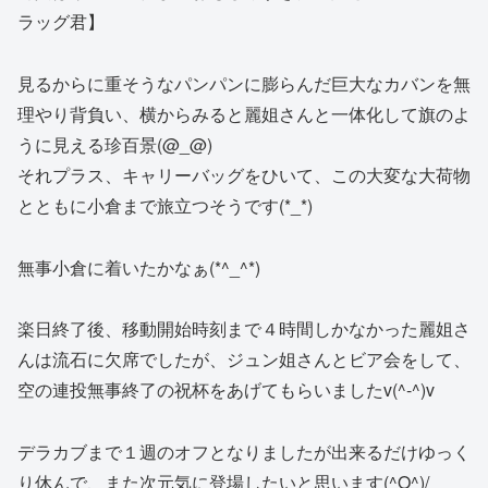
ラッグ君】
見るからに重そうなパンパンに膨らんだ巨大なカバンを無
理やり背負い、横からみると麗姐さんと一体化して旗のよ
うに見える珍百景(@_@)
それプラス、キャリーバッグをひいて、この大変な大荷物
とともに小倉まで旅立つそうです(*_*)
無事小倉に着いたかなぁ(*^_^*)
楽日終了後、移動開始時刻まで４時間しかなかった麗姐さ
んは流石に欠席でしたが、ジュン姐さんとビア会をして、
空の連投無事終了の祝杯をあげてもらいましたv(^-^)v
デラカブまで１週のオフとなりましたが出来るだけゆっく
り休んで、また次元気に登場したいと思います(^O^)/