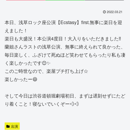
2022.03.21
本日、浅草ロック座公演【Ecstasy】first.無事に楽日を迎
えました！
楽日も大盛況！本公演4度目！大入りをいただきました‼︎
蘭姐さんラストの浅草公演、無事に終えられて良かった、
毎日楽しく、ふざけて死ぬほど笑わせてもらったり私も凄
く楽しかったです😊✨
このご時世なので、楽屋プチ打ち上げ☆
楽しかったー😄
そして今日は渋谷道頓堀劇場初日、まずは遅刻せずにたど
り着くこと！寝ないでいくぞー💨💨
出演