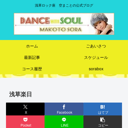
浅草ロック座 空まことの公式ブログ
ホーム
ごあいさつ
最新記事
スケジュール
コース履歴
sorabox
浅草楽日
X
Facebook
はてブ
Pocket
LINE
コピー