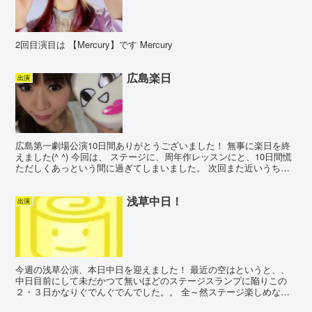
2回目演目は 【Mercury】です Mercury
広島楽日
出演
広島第一劇場公演10日間ありがとうございました！ 無事に楽日を終
えました(^ ^) 今回は、 ステージに、周年作レッスンにと、10日間慌
ただしくあっという間に過ぎてしまいました。 次回また近いうちに
ゆっくりと、広島を満喫しに来たいと思います...
浅草中日！
出演
今週の浅草公演、本日中日を迎えました！ 最近の空はというと、、
中日目前にして未だかつて無いほどのステージスランプに陥りこの
２・３日かなりぐでんぐでんでした。。 全～然ステージ楽しめなく
て、駄目だこりゃな超内気ダメ人間になってたんですが、 ...