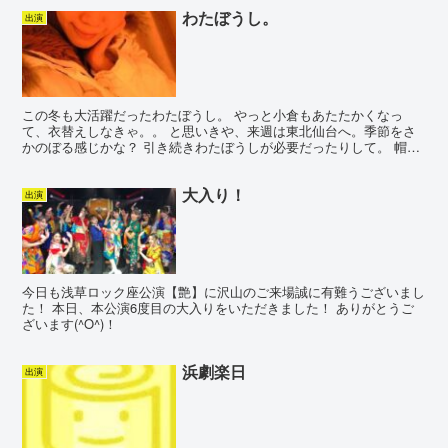
わたぼうし。
出演
この冬も大活躍だったわたぼうし。 やっと小倉もあたたかくなっ
て、衣替えしなきゃ。。 と思いきや、来週は東北仙台へ。季節をさ
かのぼる感じかな？ 引き続きわたぼうしが必要だったりして。 帽子
は防寒のためだけじゃなくファッションのポイントでもある...
大入り！
出演
今日も浅草ロック座公演【艶】に沢山のご来場誠に有難うございまし
た！ 本日、本公演6度目の大入りをいただきました！ ありがとうご
ざいます(^O^)！
浜劇楽日
出演