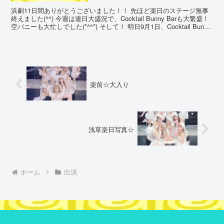
浜劇11日間ありがとうございました！！ 先ほど楽日のステージ無事
終えました(^^) 今週は連日大盛況で、Cocktail Bunny Barも大繁盛！
空バニーも大忙しでした(*^^*) そして！ 明日9月1日、Cocktail Bunny
...
楽前☆大入り
浅草楽日写真☆
ホーム
出演