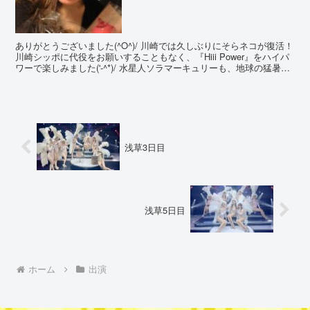
ありがとうございました(^O^)/ 川崎では久しぶりにそらネコが復活！
川崎シッポに代役をお願いすることもなく、『Hiii Power』をハイパ
ワーで楽しみました('-^*)/ 水星人ソラマーキュリーも、地球の猛暑と
いうものを体験出来てヒジョ...
浅草3日目
浅草5日目
ホーム
出演