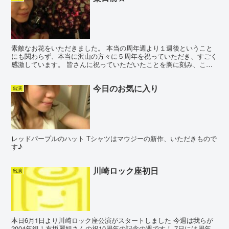
素敵なお花をいただきました。 本当の周年週より１週後ということ
にも関わらず、本当に沢山の方々に５周年を祝っていただき、すごく
感激しています。 皆さんに祝っていただいたことを胸に刻み、これ
からもより良いステージを創れるように精進していきたいと...
今日のお気に入り
出演
レッドパープルのハット Tシャツはマウジーの新作、いただきもので
す♪
川崎ロック座初日
出演
本日6月1日より川崎ロック座公演がスタートしました 今週は我らが
2004年組！友坂麗姐さんの祝10周年の記念の週です！ 7日には周年