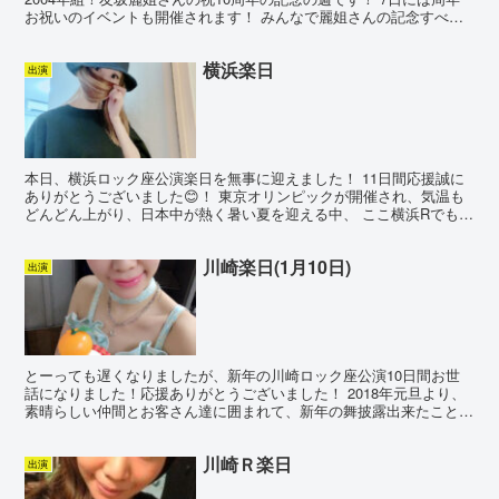
お祝いのイベントも開催されます！ みんなで麗姐さんの記念すべき
デビュー10周年を盛大にお祝いいたしましょう(...
横浜楽日
出演
本日、横浜ロック座公演楽日を無事に迎えました！ 11日間応援誠に
ありがとうございました😊！ 東京オリンピックが開催され、気温も
どんどん上がり、日本中が熱く暑い夏を迎える中、 ここ横浜Rでもき
っと記憶に残る熱いステージが繰り広げられました😁👍...
川崎楽日(1月10日)
出演
とーっても遅くなりましたが、新年の川崎ロック座公演10日間お世
話になりました！応援ありがとうございました！ 2018年元旦より、
素晴らしい仲間とお客さん達に囲まれて、新年の舞披露出来たこと嬉
しく思います！ 2017年ステージ納めとなったライ...
川崎Ｒ楽日
出演