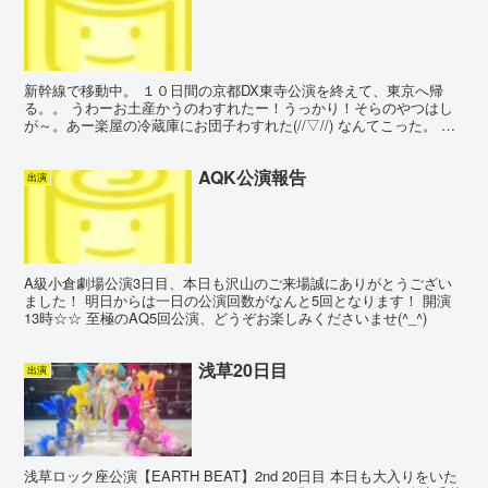
新幹線で移動中。 １０日間の京都DX東寺公演を終えて、東京へ帰
る。。 うわーお土産かうのわすれたー！うっかり！そらのやつはし
が～。あー楽屋の冷蔵庫にお団子わすれた(//▽//) なんてこった。 寝
ぼけてたのかな。 だけど今日は一日中寝ぼけて...
AQK公演報告
出演
A級小倉劇場公演3日目、本日も沢山のご来場誠にありがとうござい
ました！ 明日からは一日の公演回数がなんと5回となります！ 開演
13時☆☆ 至極のAQ5回公演、どうぞお楽しみくださいませ(^_^)
浅草20日目
出演
浅草ロック座公演【EARTH BEAT】2nd 20日目 本日も大入りをいた