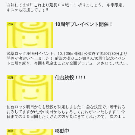
白熱してます!! これより延長ＰＫ戦！！ 祈りましょう。 冬季限定、
キスケも応援してます!!
10周年プレイベント開催！
出演
浅草ロック座恒例イベント、10月25日4回目公演終了後20時30分より
開催が決定いたしました！ 前回の灘ジュン姐さん10周年記念イベン
トに引き続き、今回も私空まことが全面プロデュースさせていただき
ます！ しかも、この度プロデュースさせていた...
仙台続投！!!！
出演
仙台ロック明日からも続投が決定しました！ 急な決定で、若干おろ
おろしてますが(^_^)v 明日からもよろしくおねがいいたします！ 今
日までの１０日間もたくさんの方が見にきてくれたので、 次の１１
日間、 またみにきてもらうには！ これはもう、...
移動中
出演