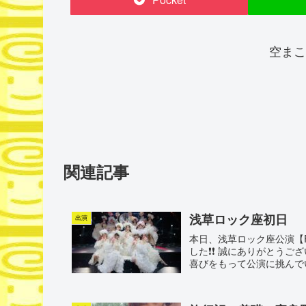
空まこ
関連記事
浅草ロック座初日
出演
本日、浅草ロック座公演【R
した❗️❗️ 誠にありがとう
喜びをもって公演に挑んでい