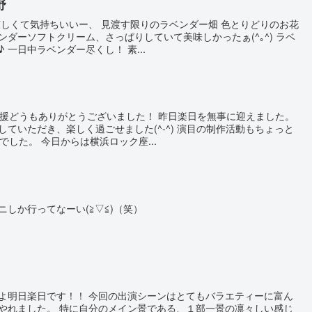
野
涼しくて気持ちいいー、 見渡す限りのラベンダー畑 色とりどりのお花
ンダーソフトクリーム、さっぱりしていて美味しかったぁ(^｡^) ラベ
 一日中ラベンダー尽くし！ 素...
応援どうもありがとうございました！ 昨日楽日を無事に迎えました。
ていただき、楽しく過ごせました(^-^) 演目の制作活動もちょっと
でした。 今日からは横浜ロック座...
しか行ってなーい(≧▽≦)（笑）
よ明日楽日です！！ 今回の出演シーンはとてもバラエティーに富ん
やれました。 特に自分のメイン景である、１部一景の凛々しい感じ