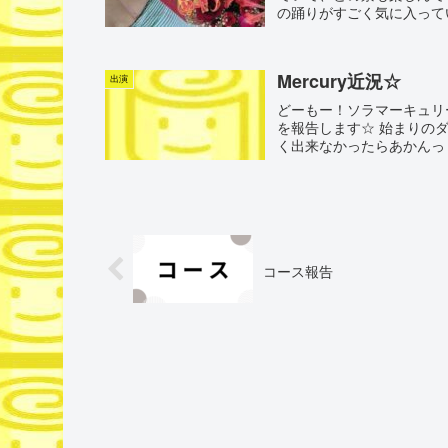
の踊りがすごく気に入って
Mercury近況☆
出演
どーもー！ソラマーキュリーでー
を報告します☆ 始まりの
く出来なかったらあかんっ！
コース報告