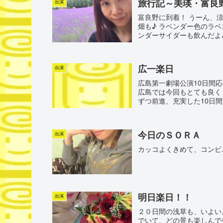
旅行記～美瑛・富良
出演
富良野に到着！ うーん、
畑も♪ ラベンダー色のラベ
ンダーサイダーも飲んだよ♪
広一楽日
出演
広島第一劇場公演10日間
広島では今回もとても良くし
ずつ前進、充実した10日間
今日のＳＯＲＡ
出演
カッコよくきめて、コンビニ
明日楽日！！
出演
２０日間の浅草も、いよい
でいて、どの景も楽しんで