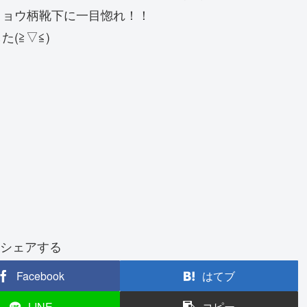
ヒョウ柄靴下に一目惚れ！！
(≧▽≦)
シェアする
Facebook
はてブ
LINE
コピー