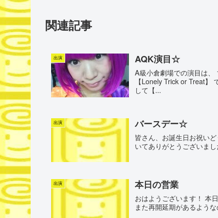
関連記事
AQK演目☆
出演
A級小倉劇場での演目は、 1
【Lonely Trick or Tr
して【...
バースデー☆
出演
皆さん、お誕生日お祝いど
いてありがとうございました
本日の営業
出演
おはようございます！ 本
また再開延期があるようなの