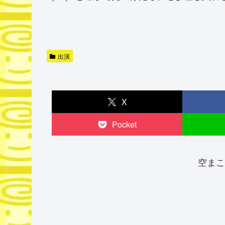
出演
X
Pocket
空まこ