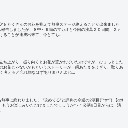
O^)/ たくさんのお花を抱えて無事ステージ終えることが出来ました
のときも報告しましたが、８中～９頭のマカオと今回の浅草２０日間、２ヵ
ることが達成出来て、今とても...
立ち上がり、振り向くとお花が置かれていたのですが、ひょっとした
のお花じゃないかもというストーリーが一瞬あたまをよぎり、取りあ
 よく考えると忘れ物なはずありませんよね...
事に終わりました。 "攻めてる"と評判の今週の2演目(*^o^*) 【get
tador】もうお楽しみいただけましたでしょうか^ - ^ 公演6日目からは、演
.