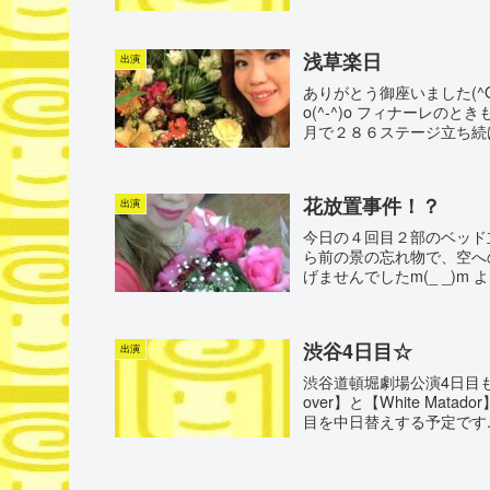
浅草楽日
出演
ありがとう御座いました(^
o(^-^)o フィナーレ
月で２８６ステージ立ち続け
花放置事件！？
出演
今日の４回目２部のベッド
ら前の景の忘れ物で、空へ
げませんでしたm(_ _)m
渋谷4日目☆
出演
渋谷道頓堀劇場公演4日目も無
over】と【White Ma
目を中日替えする予定です..