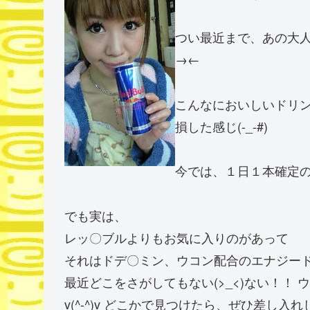
つい最近まで、あの大
→←
こんなにおいしいドリ
損した感じ(-_-#)
今では、１日１本確定
でも実は、
レッ〇ブルよりもお気に入りのがあって
それはドデ〇ミン、ウコン配合のエナジー
最近どこをさがしてもない(>_<)ない！！
v(^-^)v どこかで見つけたら、ぜひ差し入れ