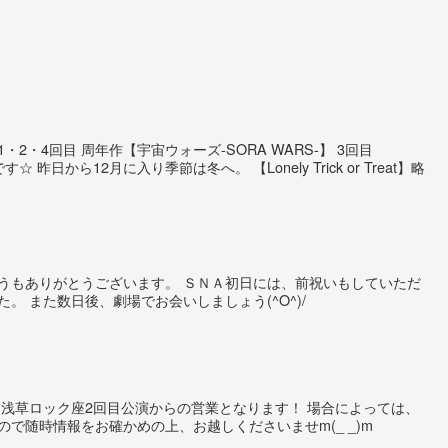
・2・4回目 周年作【宇宙ウォーズ-SORA WARS-】 3回目
eat】 です☆ 昨日から12月に入り季節は冬へ。 【Lonely Trick or Treat】略
うもありがとうございます。 ＳＮＡ初日には、前祝いもしていただ
。 また数日後、劇場でお会いしましょう(^O^)/
日浅草ロック座2回目公演からの営業となります！ 場合によっては、
で随時情報をお確かめの上、お越しくださいませm(_ _)m