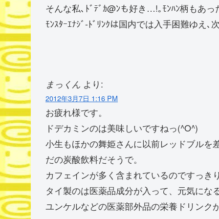
そんな私､ﾄﾞﾃﾞｶ@ﾝも好き…!｡ﾓﾝﾊﾝ柄もあっ
ﾓﾝｽﾀｰｴﾅｼﾞ-ﾄﾞﾘﾝｸは国内では入手困難ゆえ､次
より:
まっくん
2012年3月7日 1:16 PM
お疲れ様です。
ドデカミンのは美味しいですねっ(^O^)
小生もほかの舞姫さんに以前レッドブルを
だの炭酸飲料だそうで。
カフェインが多く含まれているのですっき
タイ製のは医薬品成分が入って、元気にな
ユンケルなどの医薬部外品の栄養ドリンク