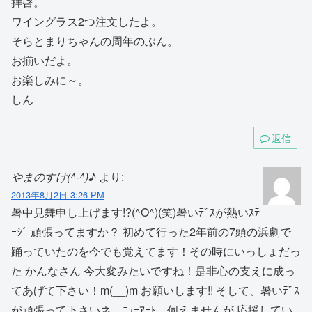
拝啓。
ワイングラス2つ注文したよ。
そらとまりちゃんの周年のぶん。
お揃いだよ。
お楽しみに～。
しん
返信
やまのすけ(^-^)♪
より:
2013年8月2日 3:26 PM
暑中見舞申し上げます!?(^O^)(笑)暑いﾃﾞｽが熱いｽﾃ
ｰｼﾞ 頑張ってますか？ 初めて行った2年前の7頭の浜劇で
踊っていたのを今でも覚えてます！その時にいっしょだっ
た かんなさん 今大変みたいですね！是非心の支えに成っ
てあげて下さい！m(__)m お願いします!! そして、暑いﾃﾞｽ
が頑張って下さいネ。ﾆｭｰｱｰﾄ、伺えませんが 応援してい