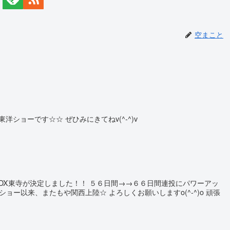
空まこと
洋ショーです☆☆ ぜひみにきてねv(^-^)v
DX東寺が決定しました！！ ５６日間→→６６日間連投にパワーアッ
東洋ショー以来、またもや関西上陸☆ よろしくお願いしますo(^-^)o 頑張