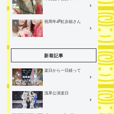
祝周年🌈虹歩姐さん
新着記事
楽日から一日経って
浅草公演楽日