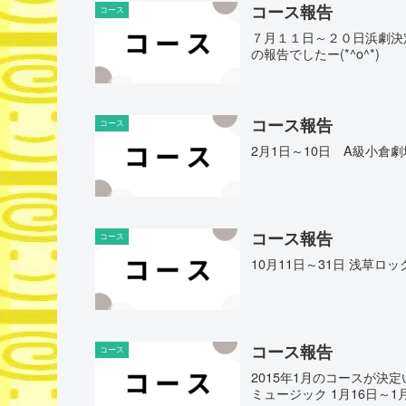
コース報告
コース
７月１１日～２０日浜劇決定
の報告でしたー(*^o^*)
コース報告
コース
2月1日～10日 A級小倉劇
コース報告
コース
10月11日～31日 浅草ロ
コース報告
コース
2015年1月のコースが決
ミュージック 1月16日～1